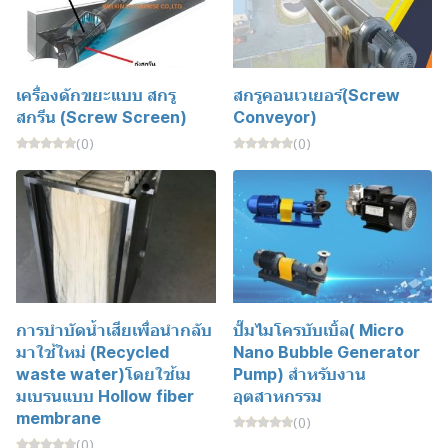
เครื่องดักขยะแบบ สกรู
สกรูคอนเวเยอร์(Screw
สกรีน (Screw Screen)
Conveyor)
(0)
(0)
การบำบัดน้ำเสียเพื่อนำกลับ
ปั๊มไมโครบับเบิ้ล( Micro
มาใช้ใหม่ (Recycled
Nano Bubble Generator
waste water)โดยใช้เม
Pump) สำหรับงาน
มเบรนแบบ Hollow fiber
อุตสาหกรรม
membrane
(0)
(0)