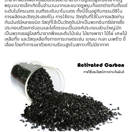
พรุนขนาดเล็กเกิดขึ้นจํานวนมากและขนาดรูพรุนก็แตกต่างกันตั้งแต่
ระดับไมโครเมตร จนถึงระดับนาโนเมตร ทั้งนี้ขึ้นอยู่กับกรรมวิธีใน
การผลิตและวัตถุประสงค์ใน การใช้งาน วัตถุดิบที่ใช้ในการผลิตถ่าน
กัมมันต์มีหลายชนิด วัสดุที่ใช้เป็นวัตถุดิบมักเป็นพวกอินทรีย์สารซึ่ง
ประกอบด้วยคาร์บอนและไฮโดรเจนเป็นองค์ประกอบส่วนใหญ่มัก
เป็นพวกเซลลูโลสที่มาจากพืชและต้นไม้เช่น ไม้ยางพารา ไม้ไผ่ เศษไม้
เหลือทิ้ง และวัสดุเหลือทิ้งทางการเกษตรเช่น แกลบ กะลา มะพร้าว ขี้
เลื่อย โดยทำการเผาด้วยความร้อนสูงในสภาวะที่ไม่มีอากาศ