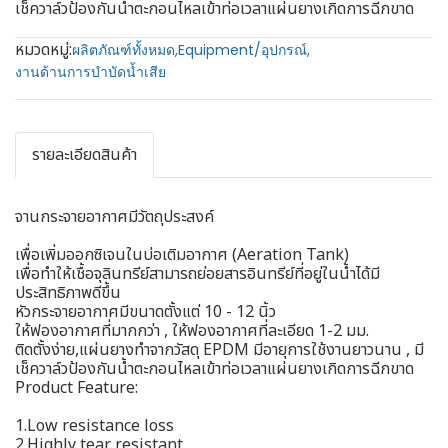
เช็ควาล์วป้องกันน้ำตะกอนไหลเข้าท่อเวลาแผ่นยางเกิดการฉีกขาด
หมวดหมู่:
ผลิตภัณฑ์ทั้งหมด
,
Equipment/อุปกรณ์
,
งานด้านการบำบัดน้ำเสีย
รายละเอียดสินค้า
จานกระจายอากาศมีวัตถุประสงค์
เพื่อเพิ่มออกซิเจนในบ่อเติมอากาศ (Aeration Tank)
เพื่อทำให้เชื้อจุลินทรีย์สามารถย่อยสารอินทรีย์ที่อยู่ในน้ำได้มี
ประสิทธิภาพดีขึ้น
หัวกระจายอากาศมีขนาดตั้งแต่ 10 - 12 นิ้ว
ให้ฟองอากาศที่มากกว่า , ให้ฟองอากาศที่ละเอียด 1-2 มม.
ติดตั้งง่าย,แผ่นยางทำจากวัสดุ EPDM มีอายุการใช้งานยาวนาน , มี
เช็ควาล์วป้องกันน้ำตะกอนไหลเข้าท่อเวลาแผ่นยางเกิดการฉีกขาด
Product Feature:
1.Low resistance loss
2.Highly tear resistant