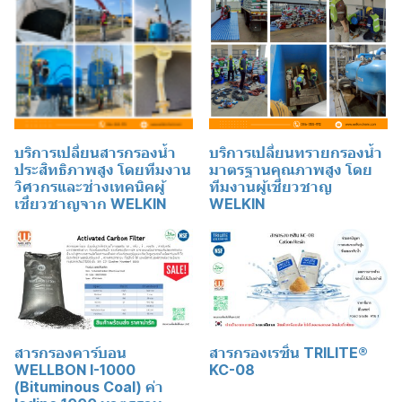
บริการเปลี่ยนสารกรองน้ำ
บริการเปลี่ยนทรายกรองน้ำ
ประสิทธิภาพสูง โดยทีมงาน
มาตรฐานคุณภาพสูง โดย
วิศวกรและช่างเทคนิคผู้
ทีมงานผู้เชี่ยวชาญ
เชี่ยวชาญจาก WELKIN
WELKIN
สารกรองคาร์บอน
สารกรองเรซิ่น TRILITE®
WELLBON I-1000
KC-08
(Bituminous Coal) ค่า