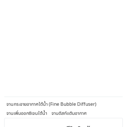
จานกระจายอากาศใต้น้ำ (Fine Bubble Diffuser)
จานเพิ่มออกซิเจนใต้น้ำ
จานดิสก์เเติมอากาศ